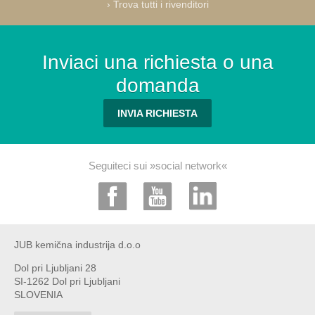
›
Trova tutti i rivenditori
Inviaci una richiesta o una
domanda
INVIA RICHIESTA
Seguiteci sui »social network«
JUB kemična industrija d.o.o
Dol pri Ljubljani 28
SI-1262 Dol pri Ljubljani
SLOVENIA