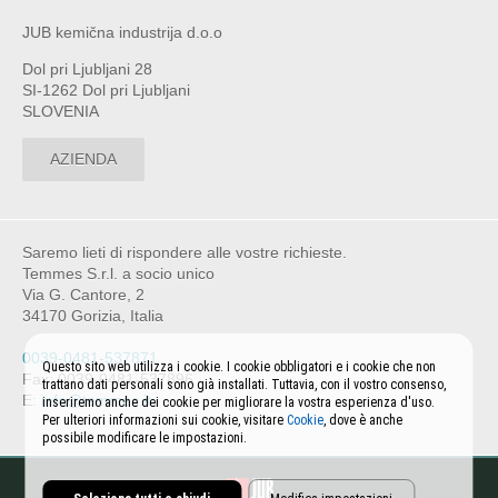
JUB kemična industrija d.o.o
Dol pri Ljubljani 28
SI-1262 Dol pri Ljubljani
SLOVENIA
AZIENDA
Saremo lieti di rispondere alle vostre richieste.
Temmes S.r.l. a socio unico
Via G. Cantore, 2
34170 Gorizia, Italia
0039-0481-537871
Questo sito web utilizza i cookie. I cookie obbligatori e i cookie che non
Fax: 0039-0481-537896
trattano dati personali sono già installati. Tuttavia, con il vostro consenso,
E:
info@temmes.it
inseriremo anche dei cookie per migliorare la vostra esperienza d'uso.
Per ulteriori informazioni sui cookie, visitare
Cookie
, dove è anche
possibile modificare le impostazioni.