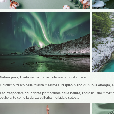
Natura pura
, liberta senza confini, silenzio profondo, pace.
Il profumo fresco della foresta maestosa,
respiro pieno di nuova energia
, 
Fati trasportare dalla forza primordiale della natura
, libera nel suo movim
esuberante come la danza sull'erba morbida e setosa.