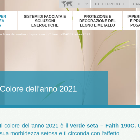
IT
TUTTI I PRODOTTI
CAR
BOSANSKI (BOSNIAN)
PER
SISTEMI DI FACCIATA E
PROTEZIONE E
IMPER
HRVATSKI (CROATIAN)
NEA
SOLUZIONI
DECORAZIONE DEL
E PR
A
ENERGETICHE
LEGNO E METALLO
POSA
ČEŠTINA (CZECH)
›
›
i e linea decorativa
Ispirazione
Colore dell&#039;anno 2021
ENGLISH (ENGLISH)
DEUTSCH (GERMAN)
ΕΛΛΗΝΙΚΑ (GREEK)
MAGYAR (HUNGARIAN)
KOSOVA (KOSOVO)
МАКЕДОНСКИ (MACEDONIAN)
ROMÂNĂ (ROMANIAN)
Colore dell'anno 2021
РУССКИЙ (RUSSIAN)
СРПСКИ (SERBIAN)
SLOVENČINA (SLOVAK)
SLOVENŠČINA (SLOVENIAN)
Il colore dell'anno 2021 è il
verde seta – Faith 190C.
U
sua morbidezza setosa e ti circonda con l'affetto ...