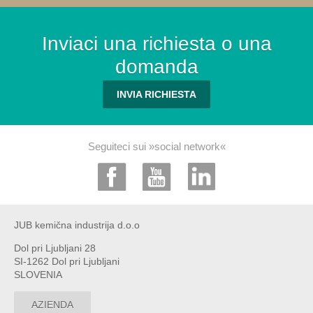
Inviaci una richiesta o una
domanda
INVIA RICHIESTA
Seguiteci sui »social network«
JUB kemična industrija d.o.o
Dol pri Ljubljani 28
SI-1262 Dol pri Ljubljani
SLOVENIA
AZIENDA