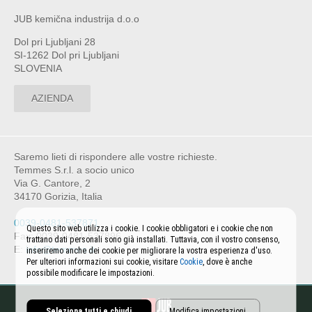
JUB kemična industrija d.o.o
Dol pri Ljubljani 28
SI-1262 Dol pri Ljubljani
SLOVENIA
AZIENDA
Saremo lieti di rispondere alle vostre richieste.
Temmes S.r.l. a socio unico
Via G. Cantore, 2
34170 Gorizia, Italia
0039-0481-537871
Questo sito web utilizza i cookie. I cookie obbligatori e i cookie che non
Fax: 0039-0481-537896
trattano dati personali sono già installati. Tuttavia, con il vostro consenso,
E:
info@temmes.it
inseriremo anche dei cookie per migliorare la vostra esperienza d'uso.
Per ulteriori informazioni sui cookie, visitare
Cookie
, dove è anche
possibile modificare le impostazioni.
Seleziona tutti e chiudi
Modifica impostazioni