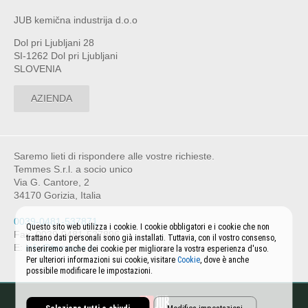
JUB kemična industrija d.o.o
Dol pri Ljubljani 28
SI-1262 Dol pri Ljubljani
SLOVENIA
AZIENDA
Saremo lieti di rispondere alle vostre richieste.
Temmes S.r.l. a socio unico
Via G. Cantore, 2
34170 Gorizia, Italia
0039-0481-537871
Questo sito web utilizza i cookie. I cookie obbligatori e i cookie che non
Fax: 0039-0481-537896
trattano dati personali sono già installati. Tuttavia, con il vostro consenso,
E:
info@temmes.it
inseriremo anche dei cookie per migliorare la vostra esperienza d'uso.
Per ulteriori informazioni sui cookie, visitare
Cookie
, dove è anche
possibile modificare le impostazioni.