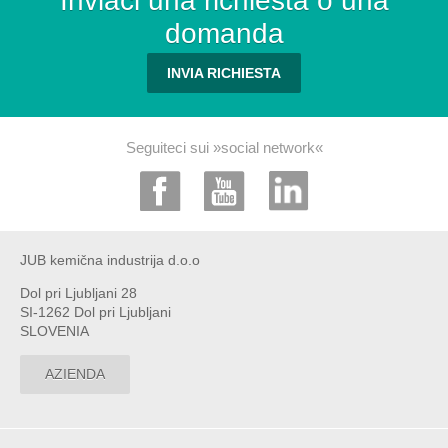
Inviaci una richiesta o una
domanda
INVIA RICHIESTA
Seguiteci sui »social network«
JUB kemična industrija d.o.o
Dol pri Ljubljani 28
SI-1262 Dol pri Ljubljani
SLOVENIA
AZIENDA