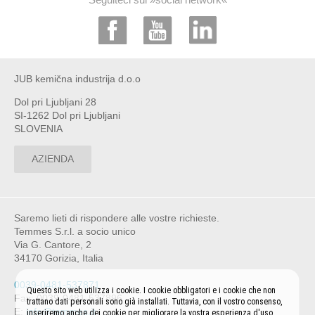
JUB kemična industrija d.o.o
Dol pri Ljubljani 28
SI-1262 Dol pri Ljubljani
SLOVENIA
AZIENDA
Saremo lieti di rispondere alle vostre richieste.
Temmes S.r.l. a socio unico
Via G. Cantore, 2
34170 Gorizia, Italia
0039-0481-537871
Questo sito web utilizza i cookie. I cookie obbligatori e i cookie che non
Fax: 0039-0481-537896
trattano dati personali sono già installati. Tuttavia, con il vostro consenso,
E:
info@temmes.it
inseriremo anche dei cookie per migliorare la vostra esperienza d'uso.