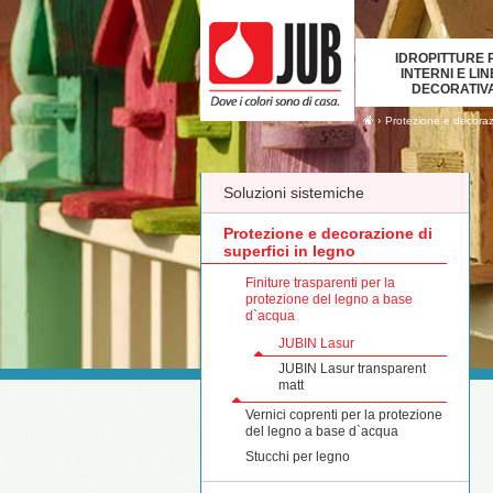
IDROPITTURE 
INTERNI E LI
DECORATIV
›
Protezione e decoraz
Soluzioni sistemiche
Protezione e decorazione di
superfici in legno
Finiture trasparenti per la
protezione del legno a base
d`acqua
JUBIN Lasur
JUBIN Lasur transparent
matt
Vernici coprenti per la protezione
del legno a base d`acqua
Stucchi per legno