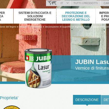
IT
TUTTI I PRODOTTI
CAR
BOSANSKI (BOSNIAN)
PER
SISTEMI DI FACCIATA E
PROTEZIONE E
IMPER
HRVATSKI (CROATIAN)
NEA
SOLUZIONI
DECORAZIONE DEL
E PR
A
ENERGETICHE
LEGNO E METALLO
POSA
ČEŠTINA (CZECH)
›
›
ione del legno e metallo
Protezione e decorazione di superfici in legno
Finiture trasparenti p
ENGLISH (ENGLISH)
DEUTSCH (GERMAN)
ΕΛΛΗΝΙΚΑ (GREEK)
MAGYAR (HUNGARIAN)
KOSOVA (KOSOVO)
МАКЕДОНСКИ (MACEDONIAN)
JUBIN Las
ROMÂNĂ (ROMANIAN)
Vernice di finitur
РУССКИЙ (RUSSIAN)
СРПСКИ (SERBIAN)
SLOVENČINA (SLOVAK)
SLOVENŠČINA (SLOVENIAN)
Proprieta'
DESCRIZIONE
DE