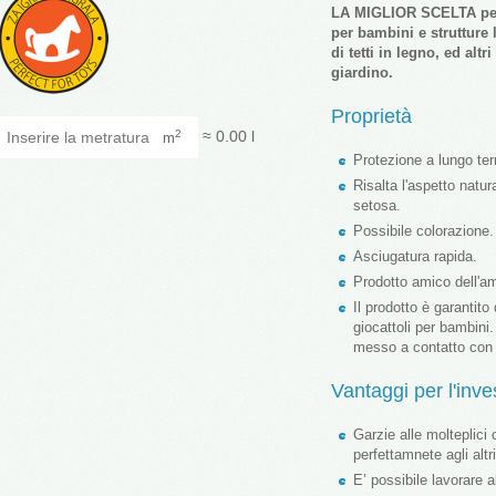
LA MIGLIOR SCELTA per p
per bambini e strutture 
di tetti in legno, ed al
giardino.
Proprietà
Inserire la metratura
≈
0.00
l
2
m
Protezione a lungo ter
Risalta l'aspetto natu
setosa.
Possibile colorazione.
Asciugatura rapida.
Prodotto amico dell'am
Il prodotto è garantito
giocattoli per bambini
messo a contatto con p
Vantaggi per l'inve
Garzie alle molteplici
perfettamnete agli altr
E’ possibile lavorare a