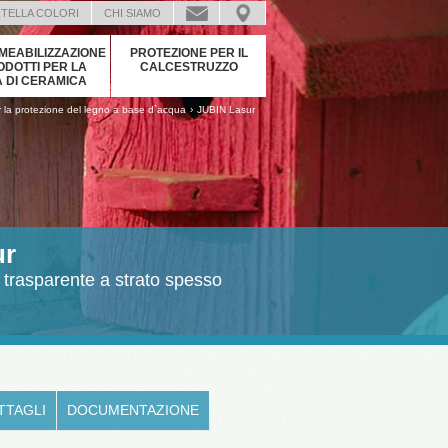
TELLA COLORI
CHI SIAMO
MEABILIZZAZIONE
PROTEZIONE PER IL
ODOTTI PER LA
CALCESTRUZZO
 DI CERAMICA
›
er la protezione del legno a base d`acqua
JUBIN Lasur
ur
a trasparente a strato spesso
TTAGLI
DOCUMENTAZIONE