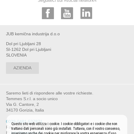
Seguiteci sui »social network«
JUB kemična industrija d.o.o
Dol pri Ljubljani 28
SI-1262 Dol pri Ljubljani
SLOVENIA
AZIENDA
Saremo lieti di rispondere alle vostre richieste.
Temmes S.r.l. a socio unico
Via G. Cantore, 2
34170 Gorizia, Italia
0039-0481-537871
Questo sito web utilizza i cookie. I cookie obbligatori e i cookie che non
Fax: 0039-0481-537896
trattano dati personali sono già installati. Tuttavia, con il vostro consenso,
E:
info@temmes.it
inseriremo anche dei cookie per migliorare la vostra esperienza d'uso.