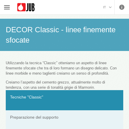
›
›
›
Idropitture per interni e linea decorativa
Trattamento decorativo delle superfici interne
IT
›
Tecniche decorative
DECOR Classic - linee finemente sfocate
BOSANSKI (BOSNIAN)
HRVATSKI (CROATIAN)
DECOR Classic - linee finemente
ČEŠTINA (CZECH)
sfocate
ENGLISH (ENGLISH)
DEUTSCH (GERMAN)
ΕΛΛΗΝΙΚΑ (GREEK)
MAGYAR (HUNGARIAN)
Utilizzando la tecnica “Classic” otteniamo un aspetto di linee
finemente sfocate che tra di loro formano un disegno delicato. Con
KOSOVA (KOSOVO)
linee morbide e meno taglienti creiamo un senso di profondità.
МАКЕДОНСКИ
Creiamo l’aspetto del cemento grezzo, attualmente molto di
(MACEDONIAN)
ROMÂNĂ (ROMANIAN)
tendenza, con una serie di tonalità grigie di Marmorin.
РУССКИЙ (RUSSIAN)
Tecniche "Classic"
СРПСКИ (SERBIAN)
SLOVENČINA (SLOVAK)
SLOVENŠČINA
Preparazione del supporto
(SLOVENIAN)