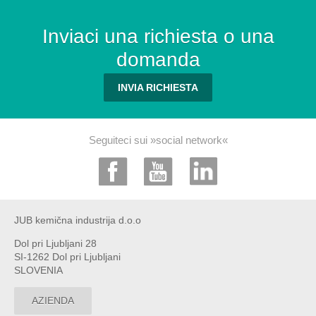
Inviaci una richiesta o una
domanda
INVIA RICHIESTA
Seguiteci sui »social network«
JUB kemična industrija d.o.o
Dol pri Ljubljani 28
SI-1262 Dol pri Ljubljani
SLOVENIA
AZIENDA